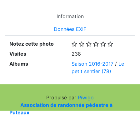
Information
Données EXIF
Notez cette photo
Visites
238
Albums
Saison 2016-2017
/
Le
petit sentier (78)
Propulsé par
Piwigo
Association de randonnée pédestre à
Puteaux