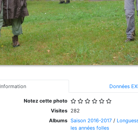
Information
Données EX
Notez cette photo
Visites
282
Albums
Saison 2016-2017
/
Longuess
les années folles