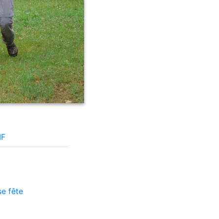
IF
e fête