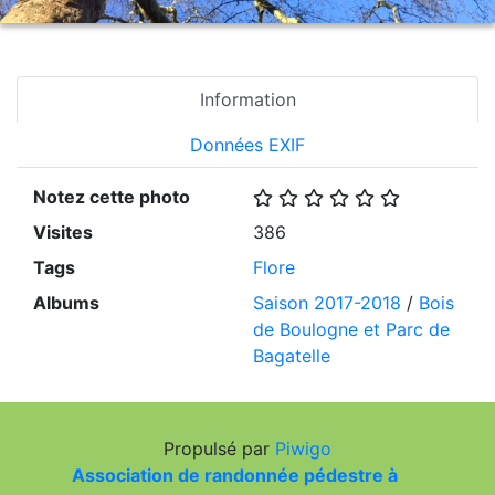
Information
Données EXIF
Notez cette photo
Visites
386
Tags
Flore
Albums
Saison 2017-2018
/
Bois
de Boulogne et Parc de
Bagatelle
Propulsé par
Piwigo
Association de randonnée pédestre à