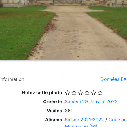
Information
Données EX
Notez cette photo
Créée le
Samedi 29 Janvier 2022
Visites
361
Albums
Saison 2021-2022
/
Courson
Monteloup (91)