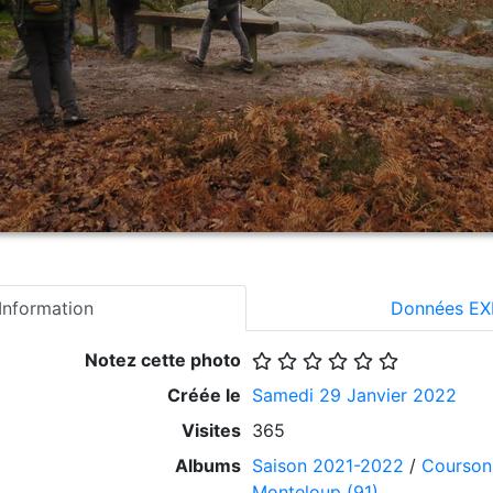
Information
Données EX
Notez cette photo
Créée le
Samedi 29 Janvier 2022
Visites
365
Albums
Saison 2021-2022
/
Courson
Monteloup (91)