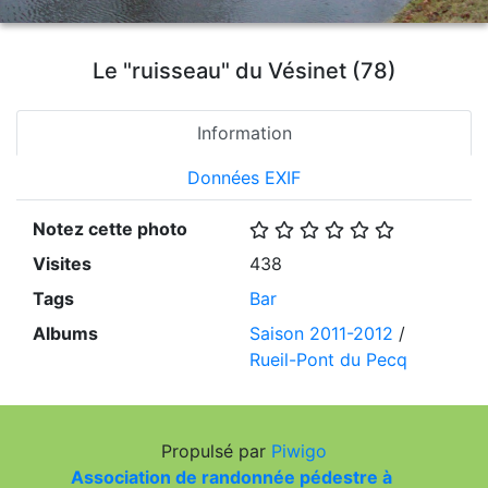
Le "ruisseau" du Vésinet (78)
Information
Données EXIF
Notez cette photo
Visites
438
Tags
Bar
Albums
Saison 2011-2012
/
Rueil-Pont du Pecq
Propulsé par
Piwigo
Association de randonnée pédestre à