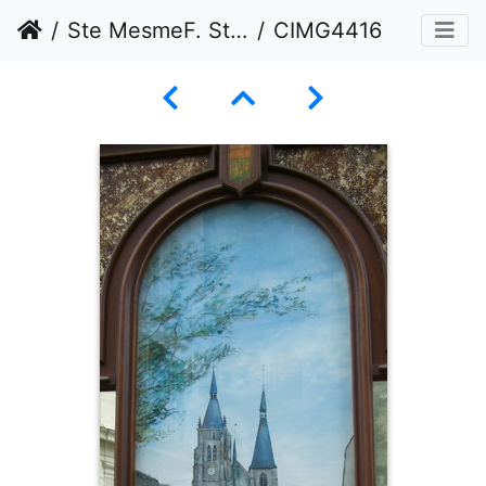
Ste MesmeF. St Arnoult janv 2012
CIMG4416